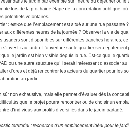
nvestir dans le jardin par exemple sur l’heure du déjeuner ou le 
pte lors de la prochaine étape de la concertation publique, où i
es potentiels volontaires.
tier : est-ce que l’emplacement est situé sur une rue passante ?
er aux différentes heures de la journée ? Observer la vie de qua
es usagers sont disponibles sur différentes tranches horaires, ce 
a s’investir au jardin. L’ouverture sur le quartier sera également p
que le jardin est bien visible depuis la rue. Est-ce que le quar
D ou une autre structure qu’il serait intéressant d’associer au 
ler d’ores et déjà rencontrer les acteurs du quartier pour les s
laboration au jardin.
en sûr non exhaustive, mais elle permet d’évaluer dès la concepti
s difficultés que le projet pourra rencontrer ou de choisir un emp
ontre d’individus aux profils diversifiés dans le jardin partagé.
stic territorial : recherche d’un emplacement idéal pour le jard