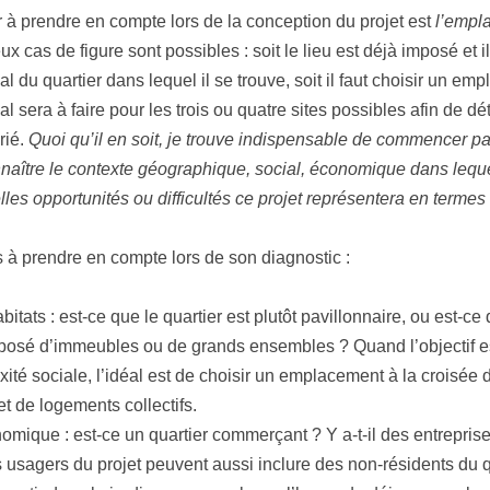
r à prendre en compte lors de la conception du projet est
l’empl
ux cas de figure sont possibles : soit le lieu est déjà imposé et il 
ial du quartier dans lequel il se trouve, soit il faut choisir un em
rial sera à faire pour les trois ou quatre sites possibles afin de d
rié.
Quoi qu’il en soit, je trouve indispensable de commencer pa
naître le contexte géographique, social, économique dans lequel
lles opportunités ou difficultés ce projet représentera en termes 
s à prendre en compte lors de son diagnostic :
itats : est-ce que le quartier est plutôt pavillonnaire, ou est-ce 
posé d’immeubles ou de grands ensembles ? Quand l’objectif e
ixité sociale, l’idéal est de choisir un emplacement à la croisée
et de logements collectifs.
nomique : est-ce un quartier commerçant ? Y a-t-il des entrepris
 usagers du projet peuvent aussi inclure des non-résidents du qu