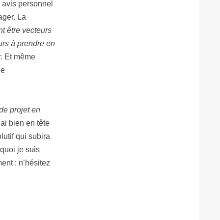
n avis personnel
ager. La
nt être vecteurs
eurs à prendre en
.
Et même
de
de projet en
ai bien en tête
lutif qui subira
quoi je suis
ent : n’hésitez