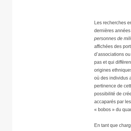
Les recherches en
dernières années 
personnes de mili
affichées des port
d’associations ou
pas et qui diffère
origines ethniques
où des individus a
pertinence de cett
possibilité de cré
accaparés par le
« bobos » du quart
En tant que chargé