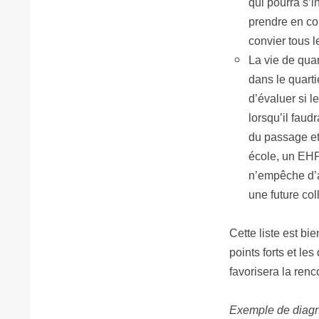
qui pourra s’i
prendre en com
convier tous l
La vie de quar
dans le quarti
d’évaluer si l
lorsqu’il faudr
du passage et 
école, un EHPA
n’empêche d’al
une future col
Cette liste est bi
points forts et le
favorisera la renc
Exemple de diagno