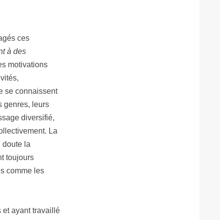
tagés ces
nt à des
s motivations
vités,
ne se connaissent
s genres, leurs
ssage diversifié,
ollectivement. La
 doute la
nt toujours
es comme les
et ayant travaillé