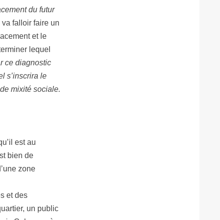
acement du futur
va falloir faire un
placement et le
éterminer lequel
r ce diagnostic
 s’inscrira le
de mixité sociale.
qu’il est au
st bien de
 d’une zone
es et des
artier, un public