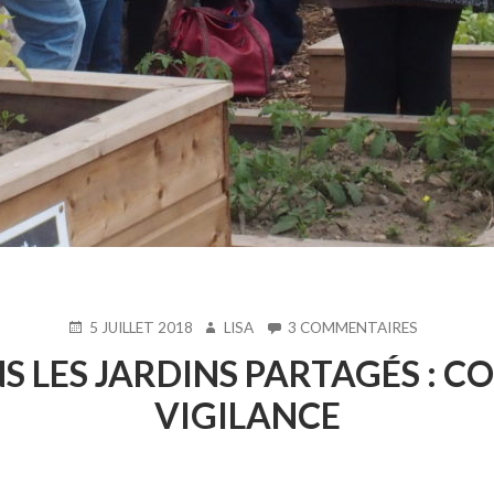
PUBLIÉ
AUTEUR
SUR
5 JUILLET 2018
LISA
3 COMMENTAIRES
LE
MIXITÉ
S LES JARDINS PARTAGÉS : CO
SOCIALE
DANS
VIGILANCE
LES
JARDINS
PARTAGÉS
: