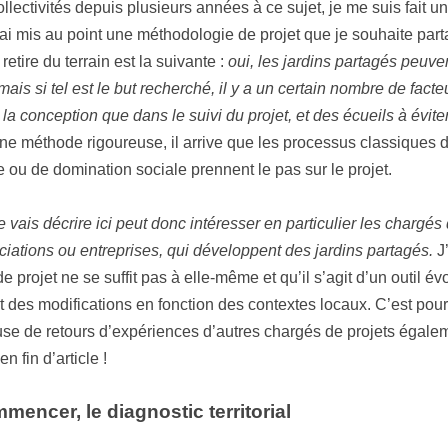
llectivités depuis plusieurs années à ce sujet, je me suis fait u
 ai mis au point une méthodologie de projet que je souhaite part
retire du terrain est la suivante :
oui, les jardins partagés peuve
mais si tel est le but recherché, il y a un certain nombre de fact
la conception que dans le suivi du projet, et des écueils à éviter
 une méthode rigoureuse, il arrive que les processus classiques 
u de domination sociale prennent le pas sur le projet.
vais décrire ici peut donc intéresser en particulier les chargés 
ociations ou entreprises, qui développent des jardins partagés.
J’
e projet ne se suffit pas à elle-même et qu’il s’agit d’un outil évo
t des modifications en fonction des contextes locaux. C’est pour
e de retours d’expériences d’autres chargés de projets égalem
 fin d’article !
mencer, le diagnostic territorial