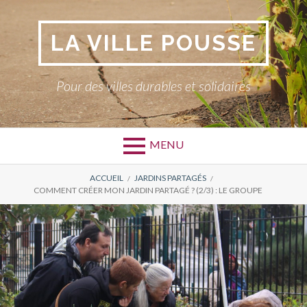
Aller
au
LA VILLE POUSSE
contenu
Pour des villes durables et solidaires
MENU
FIL
ACCUEIL
JARDINS PARTAGÉS
COMMENT CRÉER MON JARDIN PARTAGÉ ? (2/3) : LE GROUPE
D'ARIANE