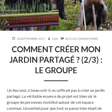
PUBLIÉ
AUTEUR
SUR
18 SEPTEMBRE 2017
LISA
AUCUN COMMENTAIRE
LE
COMMEN
COMMENT CRÉER MON
CRÉER
MON
JARDIN
JARDIN PARTAGÉ ? (2/3) :
PARTAGÉ
?
LE GROUPE
(2/3)
:
LE
GROUPE
Un lieu seul, si beau soit-il, ne suffirait pas à créer un jardin
partagé. La véritable essence du projet est bien sûr le
groupe de personnes mobilisé autour de cet espace
commun. L’essentiel pour que tout se passe bien étant de