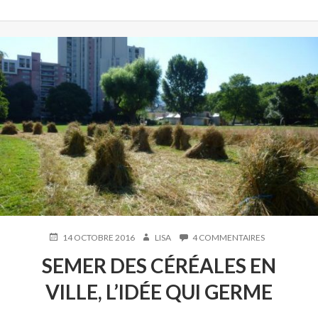
PUBLIÉ
AUTEUR
SUR
14 OCTOBRE 2016
LISA
4 COMMENTAIRES
LE
SEMER
SEMER DES CÉRÉALES EN
DES
CÉRÉALES
VILLE, L’IDÉE QUI GERME
EN
VILLE,
L’IDÉE