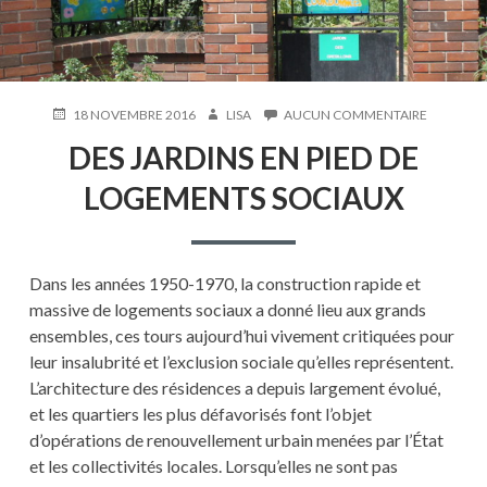
PUBLIÉ
AUTEUR
SUR
18 NOVEMBRE 2016
LISA
AUCUN COMMENTAIRE
LE
DES
DES JARDINS EN PIED DE
JARDINS
EN
LOGEMENTS SOCIAUX
PIED
DE
LOGEMEN
SOCIAUX
Dans les années 1950-1970, la construction rapide et
massive de logements sociaux a donné lieu aux grands
ensembles, ces tours aujourd’hui vivement critiquées pour
leur insalubrité et l’exclusion sociale qu’elles représentent.
L’architecture des résidences a depuis largement évolué,
et les quartiers les plus défavorisés font l’objet
d’opérations de renouvellement urbain menées par l’État
et les collectivités locales. Lorsqu’elles ne sont pas