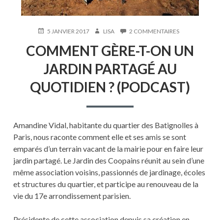
PUBLIÉ
AUTEUR
SUR
5 JANVIER 2017
LISA
2 COMMENTAIRES
LE
COMMENT
COMMENT GÈRE-T-ON UN
GÈRE-
T-
JARDIN PARTAGÉ AU
ON
UN
QUOTIDIEN ? (PODCAST)
JARDIN
PARTAGÉ
AU
QUOTIDIEN
?
Amandine Vidal, habitante du quartier des Batignolles à
(PODCAST)
Paris, nous raconte comment elle et ses amis se sont
emparés d’un terrain vacant de la mairie pour en faire leur
jardin partagé. Le Jardin des Coopains réunit au sein d’une
même association voisins, passionnés de jardinage, écoles
et structures du quartier, et participe au renouveau de la
vie du 17e arrondissement parisien.
Présidente de cette association depuis sa création en