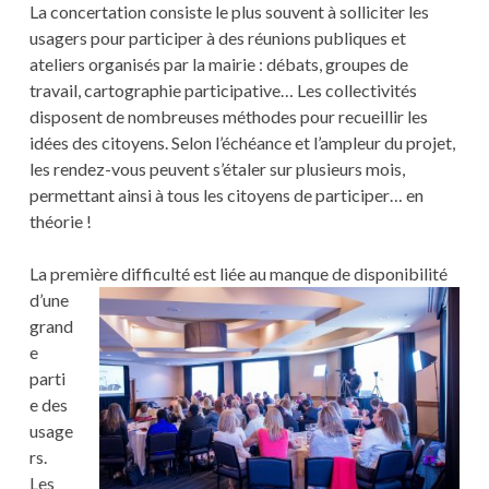
La concertation consiste le plus souvent à solliciter les
usagers pour participer à des réunions publiques et
ateliers organisés par la mairie : débats, groupes de
travail, cartographie participative… Les collectivités
disposent de nombreuses méthodes pour recueillir les
idées des citoyens. Selon l’échéance et l’ampleur du projet,
les rendez-vous peuvent s’étaler sur plusieurs mois,
permettant ainsi à tous les citoyens de participer… en
théorie !
La première difficulté est liée a
u manque de disponibilité
d’une
grand
e
parti
e des
usage
rs.
Les