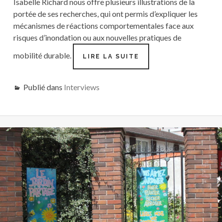
Isabelle Richard nous offre plusieurs illustrations de la
portée de ses recherches, qui ont permis d’expliquer les
mécanismes de réactions comportementales face aux
risques d’inondation ou aux nouvelles pratiques de
mobilité durable.
ISABELLE
LIRE LA SUITE
RICHARD
:
QU’EST-
Publié dans
Interviews
CE
QUE
LA
PSYCHOLOGIE
ENVIRONNEMENTAL
?
(PODCAST)