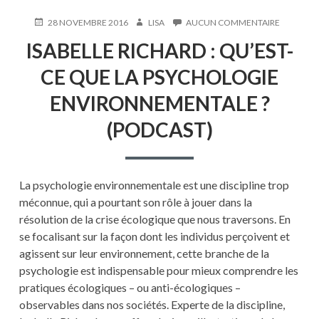
PUBLIÉ
AUTEUR
SUR
28 NOVEMBRE 2016
LISA
AUCUN COMMENTAIRE
LE
ISABELLE
ISABELLE RICHARD : QU’EST-
RICHARD
:
CE QUE LA PSYCHOLOGIE
QU’EST-
CE
ENVIRONNEMENTALE ?
QUE
LA
(PODCAST)
PSYCHOL
ENVIRON
?
(PODCAST
La psychologie environnementale est une discipline trop
méconnue, qui a pourtant son rôle à jouer dans la
résolution de la crise écologique que nous traversons. En
se focalisant sur la façon dont les individus perçoivent et
agissent sur leur environnement, cette branche de la
psychologie est indispensable pour mieux comprendre les
pratiques écologiques – ou anti-écologiques –
observables dans nos sociétés. Experte de la discipline,