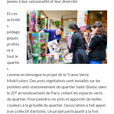
jeunes à leur saisonnalité et leur diversité.
Et ces
activité
s
pédago
giques
profite
nt à
tout le
quartie
r,
comme en témoigne le projet de la Trame Verte
Multi’colors. Des pots végétalisés sont installés sur les
potelets anti-stationnement du quartier Saint-Blaise, dans
e
le 20
arrondissement de Paris, reliant les espaces verts
du quartier. Pour peindre ces pots et apporter de belles
couleurs à la grisaille du quartier, l’association a fait appel
à un collectif d’artistes. Un projet participatif à la fois