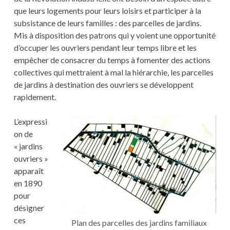
que leurs logements pour leurs loisirs et participer à la
subsistance de leurs familles : des parcelles de jardins.
Mis à disposition des patrons qui y voient une opportunité
d’occuper les ouvriers pendant leur temps libre et les
empêcher de consacrer du temps à fomenter des actions
collectives qui mettraient à mal la hiérarchie, les parcelles
de jardins à destination des ouvriers se développent
rapidement.
L’expressi
on de
« jardins
ouvriers »
apparaît
en 1890
pour
désigner
ces
Plan des parcelles des jardins familiaux