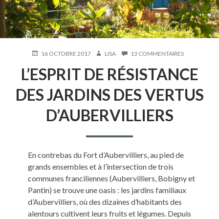
PUBLIÉ
AUTEUR
SUR
16 OCTOBRE 2017
LISA
13 COMMENTAIRES
LE
L’ESPRIT
L’ESPRIT DE RÉSISTANCE
DE
RÉSISTANCE
DES
DES JARDINS DES VERTUS
JARDINS
DES
D’AUBERVILLIERS
VERTUS
D’AUBERVILL
En contrebas du Fort d’Aubervilliers, au pied de
grands ensembles et à l’intersection de trois
communes franciliennes (Aubervilliers, Bobigny et
Pantin) se trouve une oasis : les jardins familiaux
d’Aubervilliers, où des dizaines d’habitants des
alentours cultivent leurs fruits et légumes. Depuis