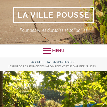
Aller
au
LA VILLE POUSSE
contenu
Pour des villes durables et solidaires
MENU
FIL
ACCUEIL
JARDINS PARTAGÉS
L’ESPRIT DE RÉSISTANCE DES JARDINS DES VERTUS D’AUBERVILLIERS
D'ARIANE